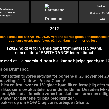
Find vej...
Read about
arthdance
Opdateret
05.04
vent global
CAM
2012
en danske del af EARTHDANCE, verdens største globale fredsdansecere
udendørs-event, med fokus på fred, dans, trommer og fest....
I 2012 holdt vi for 9.ende gang trommefest i Søvang,
som en del af EARTHDANCE International.
te med et lille overskud, som bla. kunne hjælpe gadebørn i
s og Drumspot,
2
for støtten til vores aktivitet for børnene d. 20 november 2
ers village" i Dodowa, Accra-Ghana!
 blev en fest, hvor ca 150 glade børn fik en fornøjelig efter
slikposer, sjov aktiviteter og underholdning. Desuden lykke
eaterstykker at at formilde vores budskab om børnenes retti
ansvar for børnene, til lokalbefolkningen.
 I bakker op om ROFAC og vores arbejde i Ghana.