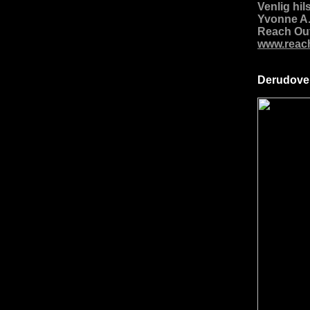
Venlig hi
Yvonne A
Reach Out
www.reach
Derudover 