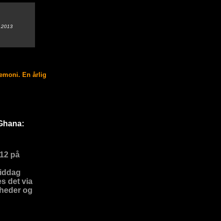
.2013
moni. En årlig
 Ghana:
012 på
middag
s det via
gheder og