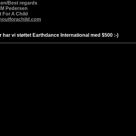
lsen/Best regards
.M Pedersen
 For A Child
outforachild.com
har vi støttet Earthdance International med $500 :-)