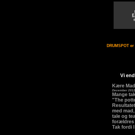
E
e
DRUMSPOT er d
Vi end
Kære Mad
December 201
Mange tak 
"The pott
Resultatet
med mad, 
tale og t
forældres 
Tak fordi