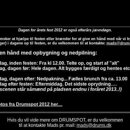
Dagen for årets fest 2012 er også efterårs jævndøgn.
nsker at hjælpe til festen eller brænder for at give en hånd med når vi 
er) i dagene op til festen, er du velkommen til at kontakte:
mads@drum
 en hånd med opbygning og nedpilning:
g, inden festen: Fra kl 12.00. Telte op, og start af ”alt”
ag, dagen før: Hele dagen. Alt bygges færdigt og hentes etc
ag, dagen efter: Nedpakning... Fælles brunch fra ca. 13.00
ag efter festen: Eftermiddag. Det sidste oprydning….
 scenen står såmænd på pladsen endnu i foråret 2013..!)
otos fra Drumspot 2012 her....
Hvis du vil vide mere om DRUMSPOT, er du velkommen
til at kontakte Mads pr. mail:
mads@drums.dk