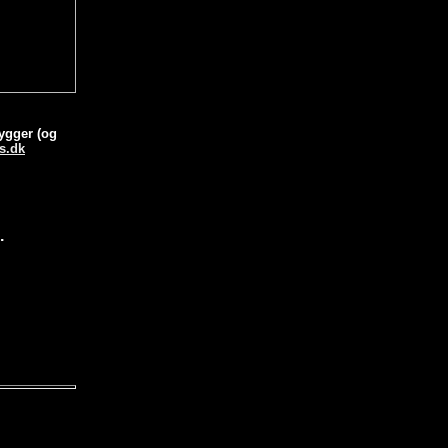
bygger (og
s.dk
.