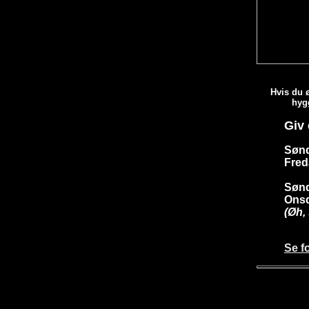
Hvis du ø
hygg
Giv
Sønda
Fred
Sønd
Onsd
(Øh,
Se f